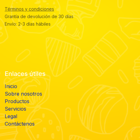
Términos y condiciones
Grantía de devolución de 30 días
Envío: 2-3 días hábiles
Enlaces útiles
Inicio
Sobre nosotros
Productos
Servicios
Legal
Contáctenos