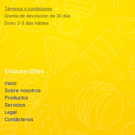
Términos y condiciones
Grantía de devolución de 30 días
Envío: 2-3 días hábiles
Enlaces útiles
Inicio
Sobre nosotros
Productos
Servicios
Legal
Contáctenos