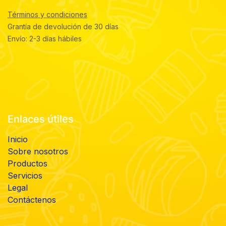
Términos y condiciones
Grantía de devolución de 30 días
Envío: 2-3 días hábiles
Enlaces útiles
Inicio
Sobre nosotros
Productos
Servicios
Legal
Contáctenos