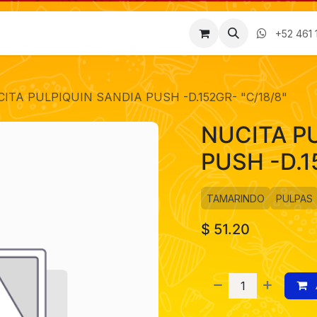
Factura
Empleos
Contáctenos
Nosotros
+52 461 
ITA PULPIQUIN SANDIA PUSH -D.152GR- "C/18/8"
NUCITA P
PUSH -D.1
TAMARINDO
PULPAS
$
51.20