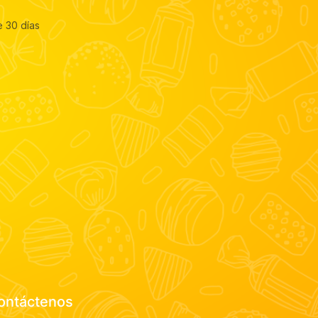
e 30 días
ontáctenos