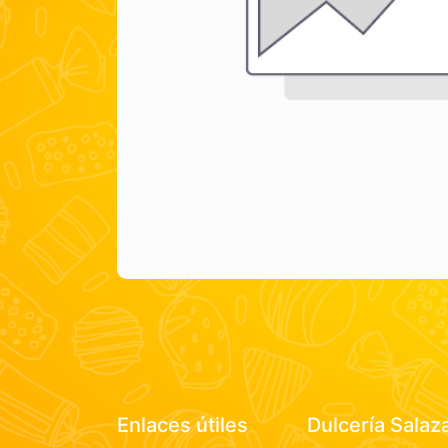
Enlaces útiles
Dulcería Salaz