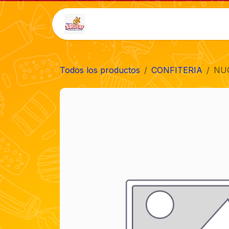
Ir al contenido
Inicio
Tienda
Auto-
Todos los productos
CONFITERIA
NUC