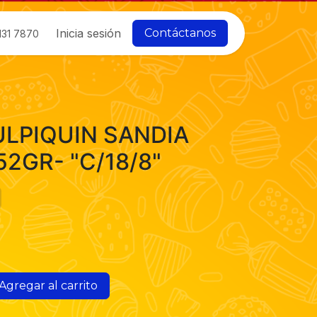
Inicia sesión
Contáctanos
131 7870
ULPIQUIN SANDIA
52GR- "C/18/8"
Agregar al carrito