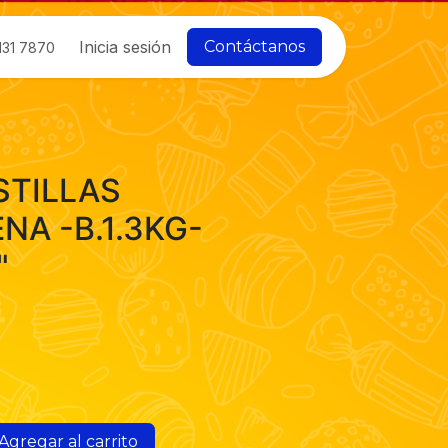
Inicia sesión
Contáctanos
131 7870
STILLAS
NA -B.1.3KG-
"
Agregar al carrito