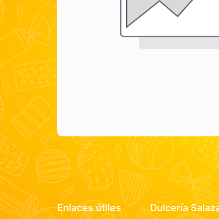
Enlaces útiles
Dulcería Salaz