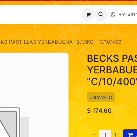
Factura
Empleos
Contáctenos
Nosotros
+52 461 
KS PASTILLAS YERBABUENA -B.1.3KG- "C/10/400"
BECKS PA
YERBABUE
"C/10/400
CARAMELO
$
174.60