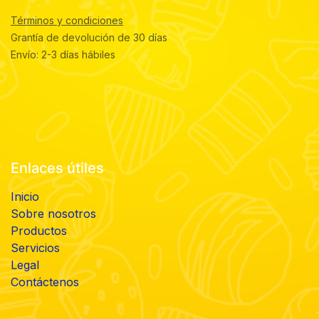
Términos y condiciones
Grantía de devolución de 30 días
Envío: 2-3 días hábiles
Enlaces útiles
Inicio
Sobre nosotros
Productos
Servicios
Legal
Contáctenos