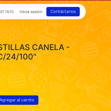
Inicia sesión
Contáctanos
131 7870
STILLAS CANELA -
C/24/100"
Agregar al carrito