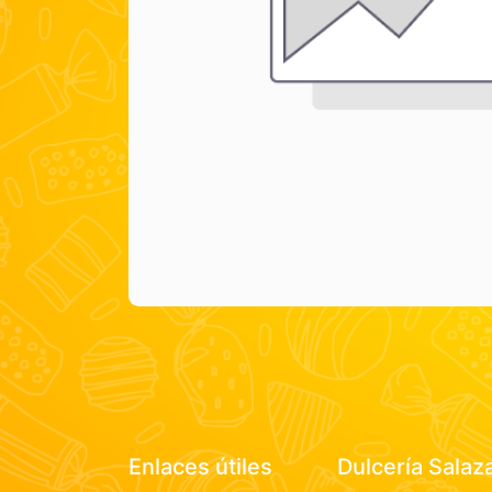
Enlaces útiles
Dulcería Salaz