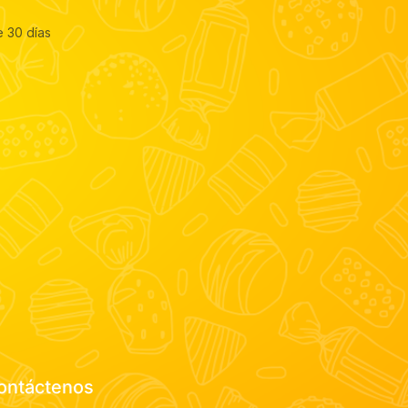
e 30 días
ontáctenos