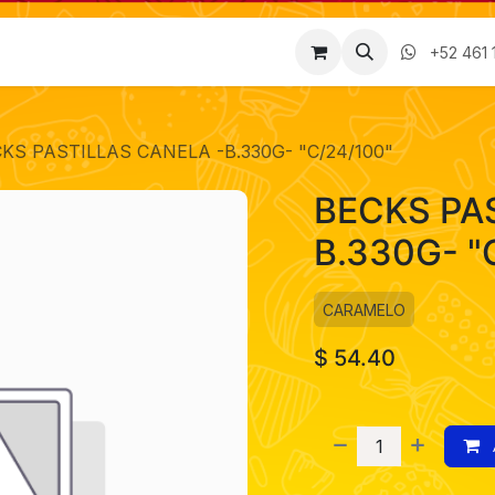
Factura
Empleos
Contáctenos
Nosotros
+52 461 
KS PASTILLAS CANELA -B.330G- "C/24/100"
BECKS PA
B.330G- "
CARAMELO
$
54.40