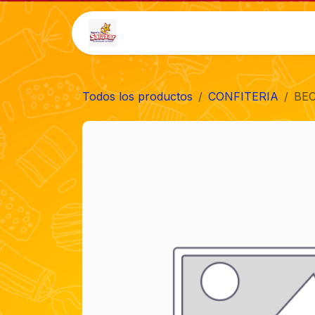
Ir al contenido
Inicio
Tienda
Auto-
Todos los productos
CONFITERIA
BEC