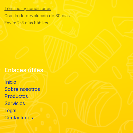
Términos y condiciones
Grantía de devolución de 30 días
Envío: 2-3 días hábiles
Enlaces útiles
Inicio
Sobre nosotros
Productos
Servicios
Legal
Contáctenos