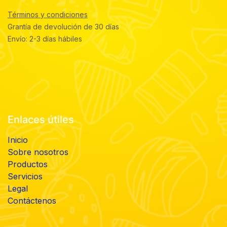
Términos y condiciones
Grantía de devolución de 30 días
Envío: 2-3 días hábiles
Enlaces útiles
Inicio
Sobre nosotros
Productos
Servicios
Legal
Contáctenos