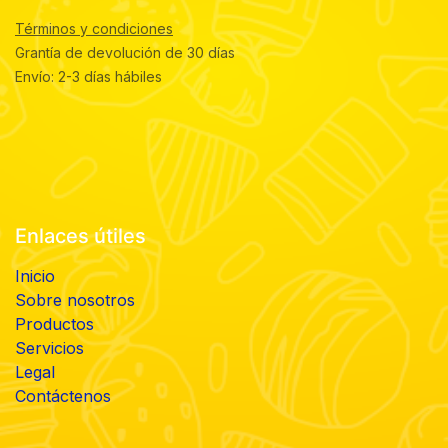
Términos y condiciones
Grantía de devolución de 30 días
Envío: 2-3 días hábiles
Enlaces útiles
Inicio
Sobre nosotros
Productos
Servicios
Legal
Contáctenos