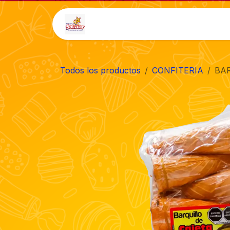
Ir al contenido
Inicio
Tienda
Auto-
Todos los productos
CONFITERIA
BAR