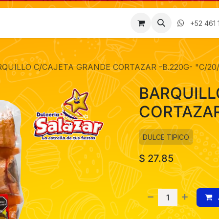
Factura
Empleos
Contáctenos
Nosotros
+52 461 
QUILLO C/CAJETA GRANDE CORTAZAR -B.220G- "C/20/
BARQUILL
CORTAZAR 
DULCE TIPICO
$
27.85