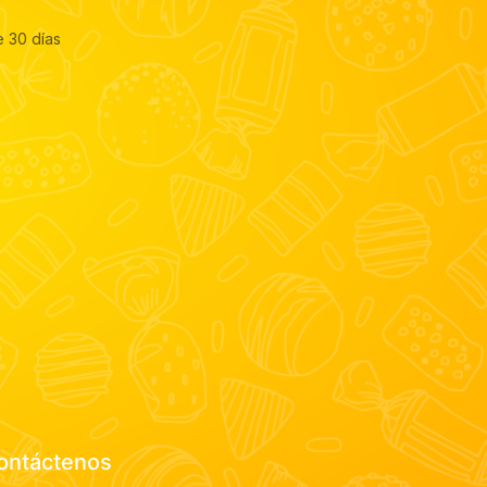
e 30 días
ontáctenos