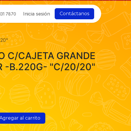
Inicia sesión
Contáctanos
131 7870
20"
O C/CAJETA GRANDE
-B.220G- "C/20/20"
Agregar al carrito