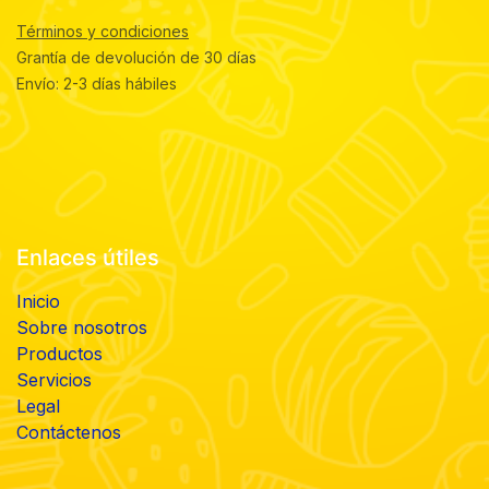
Términos y condiciones
Grantía de devolución de 30 días
Envío: 2-3 días hábiles
Enlaces útiles
Inicio
Sobre nosotros
Productos
Servicios
Legal
Contáctenos