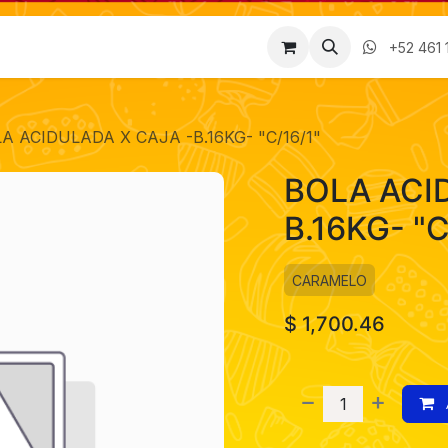
Factura
Empleos
Contáctenos
Nosotros
+52 461 
A ACIDULADA X CAJA -B.16KG- "C/16/1"
BOLA ACI
B.16KG- "C
CARAMELO
$
1,700.46