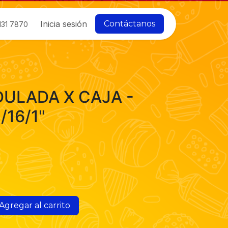
Inicia sesión
Contáctanos
131 7870
DULADA X CAJA -
/16/1"
Agregar al carrito