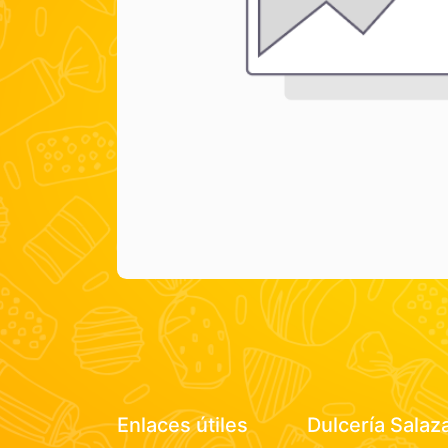
Enlaces útiles
Dulcería Salaz