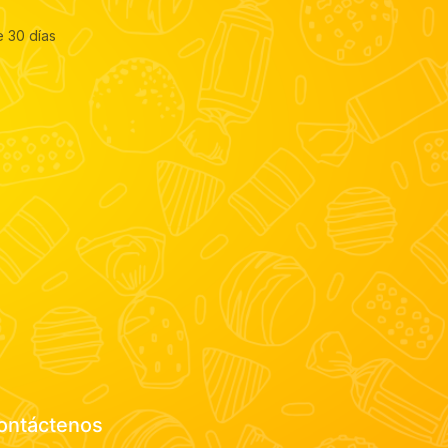
e 30 días
ontáctenos