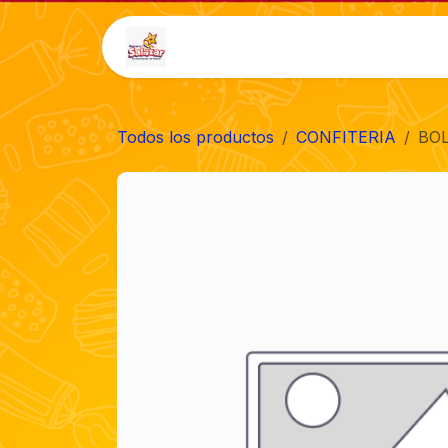
Ir al contenido
Inicio
Tienda
Auto-
Todos los productos
CONFITERIA
BOL