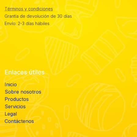
Términos y condiciones
Grantía de devolución de 30 días
Envío: 2-3 días hábiles
Enlaces útiles
Inicio
Sobre nosotros
Productos
Servicios
Legal
Contáctenos