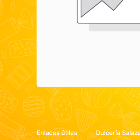
Enlaces útiles
Dulcería Salaz