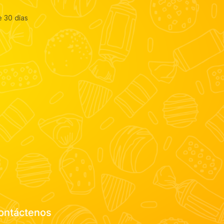
e 30 días
ontáctenos