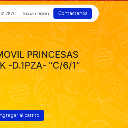
Inicia sesión
Contáctanos
131 7870
OVIL PRINCESAS
-D.1PZA- "C/6/1"
Agregar al carrito