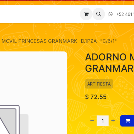
Factura
Empleos
Contáctenos
Nosotros
+52 461 
MOVIL PRINCESAS GRANMARK -D.1PZA- "C/6/1"
ADORNO M
GRANMARK 
ART FIESTA
$
72.55