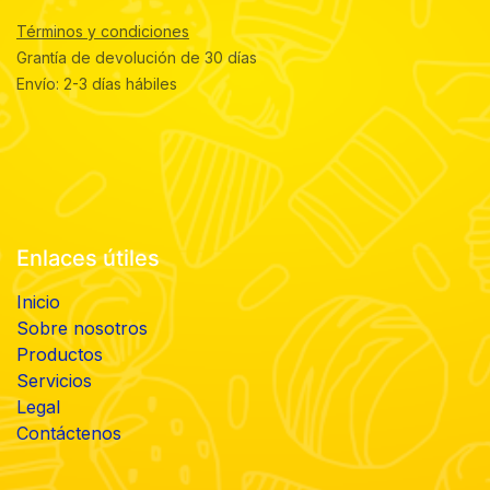
Términos y condiciones
Grantía de devolución de 30 días
Envío: 2-3 días hábiles
Enlaces útiles
Inicio
Sobre nosotros
Productos
Servicios
Legal
Contáctenos