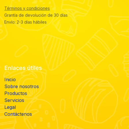
Términos y condiciones
Grantía de devolución de 30 días
Envío: 2-3 días hábiles
Enlaces útiles
Inicio
Sobre nosotros
Productos
Servicios
Legal
Contáctenos