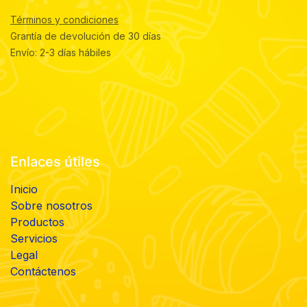
Términos y condiciones
Grantía de devolución de 30 días
Envío: 2-3 días hábiles
Enlaces útiles
Inicio
Sobre nosotros
Productos
Servicios
Legal
Contáctenos