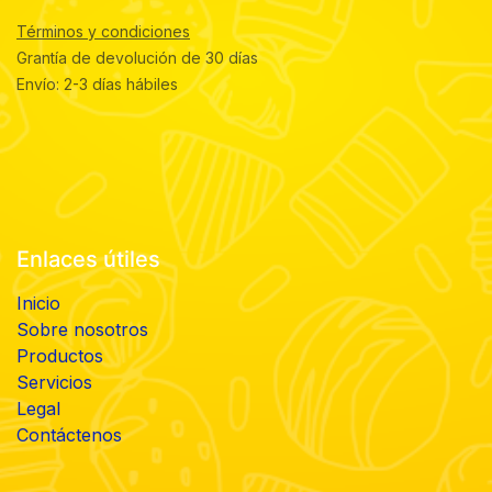
Términos y condiciones
Grantía de devolución de 30 días
Envío: 2-3 días hábiles
Enlaces útiles
Inicio
Sobre nosotros
Productos
Servicios
Legal
Contáctenos