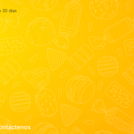
e 30 días
ontáctenos