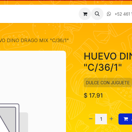
Factura
Empleos
Contáctenos
Nosotros
+52 461 
O DINO DRAGO MIX "C/36/1"
HUEVO DI
"C/36/1"
DULCE CON JUGUETE
$
17.91