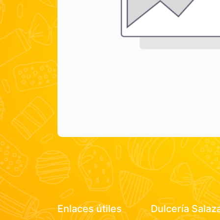
Enlaces útiles
Dulcería Salaz