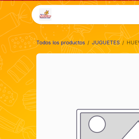
Ir al contenido
Inicio
Tienda
Auto-
Todos los productos
JUGUETES
HUEV