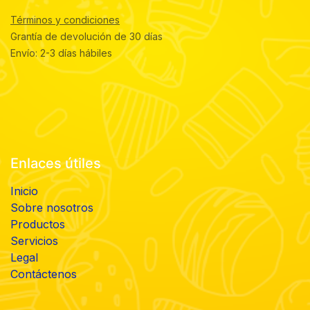
Términos y condiciones
Grantía de devolución de 30 días
Envío: 2-3 días hábiles
Enlaces útiles
Inicio
Sobre nosotros
Productos
Servicios
Legal
Contáctenos