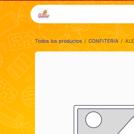
Ir al contenido
Inicio
Tienda
Auto-
Todos los productos
CONFITERIA
ALE