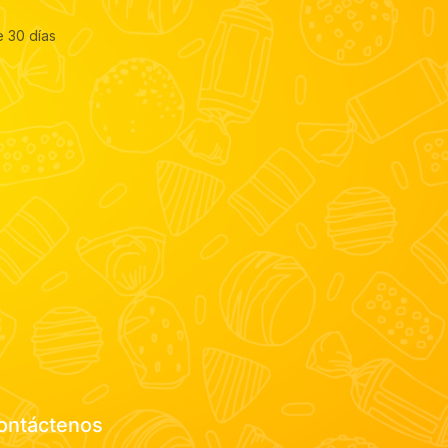
e 30 días
ontáctenos