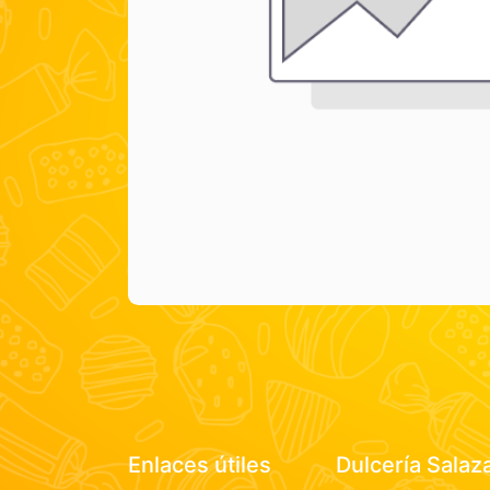
Enlaces útiles
Dulcería Salaz