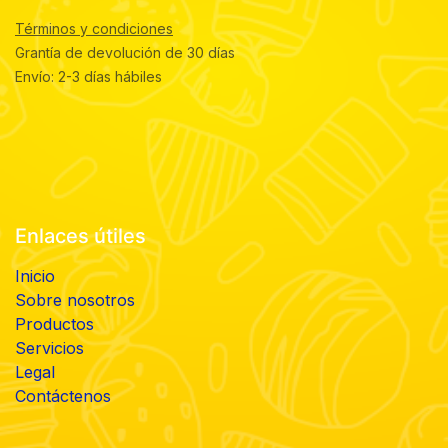
Términos y condiciones
Grantía de devolución de 30 días
Envío: 2-3 días hábiles
Enlaces útiles
Inicio
Sobre nosotros
Productos
Servicios
Legal
Contáctenos