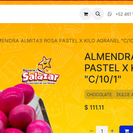
Factura
Empleos
Contáctenos
Nosotros
+52 461 
ENDRA ALMITAS ROSA PASTEL X KILO AGRANEL "C/10
ALMENDRA
PASTEL X
"C/10/1"
CHOCOLATE
DULCE 
$
111.11