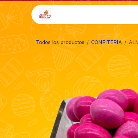
Ir al contenido
Inicio
Tienda
Auto-
Todos los productos
CONFITERIA
ALM