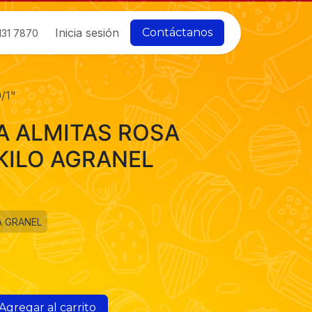
Inicia sesión
Contáctanos
131 7870
/1"
 ALMITAS ROSA
 KILO AGRANEL
A GRANEL
Agregar al carrito