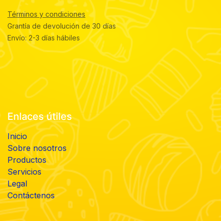
Términos y condiciones
Grantía de devolución de 30 días
Envío: 2-3 días hábiles
Enlaces útiles
Inicio
Sobre nosotros
Productos
Servicios
Legal
Contáctenos