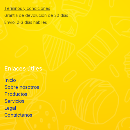
Términos y condiciones
Grantía de devolución de 30 días
Envío: 2-3 días hábiles
Enlaces útiles
Inicio
Sobre nosotros
Productos
Servicios
Legal
Contáctenos