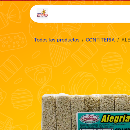
Ir al contenido
Inicio
Tienda
Auto-
Todos los productos
CONFITERIA
ALE