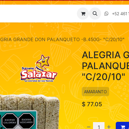
Factura
Empleos
Contáctenos
Nosotros
+52 461 
GRIA GRANDE DON PALANQUETO -B.450G- "C/20/10"
ALEGRIA 
PALANQUE
"C/20/10"
AMARANTO
$
77.05