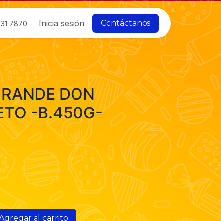
Inicia sesión
Contáctanos
131 7870
GRANDE DON
TO -B.450G-
Agregar al carrito