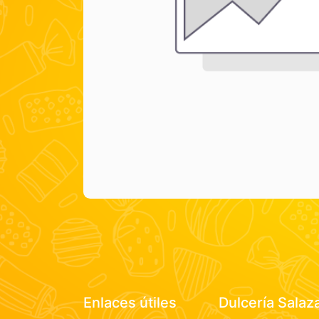
Enlaces útiles
Dulcería Salaz