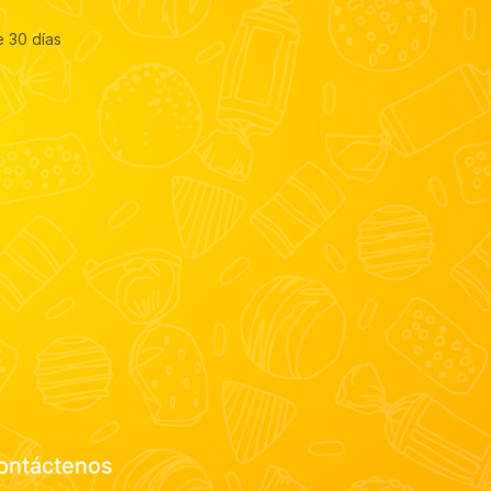
e 30 días
ontáctenos