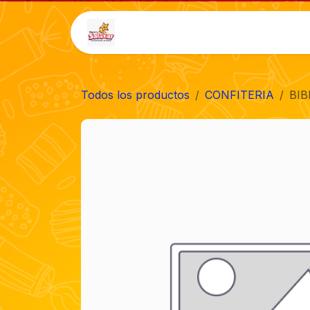
Ir al contenido
Inicio
Tienda
Auto-
Todos los productos
CONFITERIA
BIB