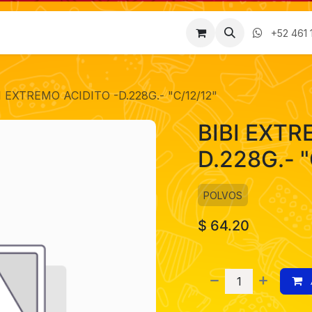
Factura
Empleos
Contáctenos
Nosotros
+52 461 
I EXTREMO ACIDITO -D.228G.- "C/12/12"
BIBI EXTR
D.228G.- "
POLVOS
$
64.20