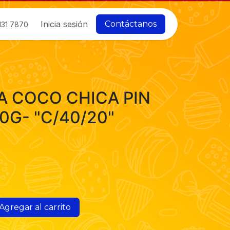
Inicia sesión
Contáctanos
131 7870
A COCO CHICA PIN
0G- "C/40/20"
Agregar al carrito