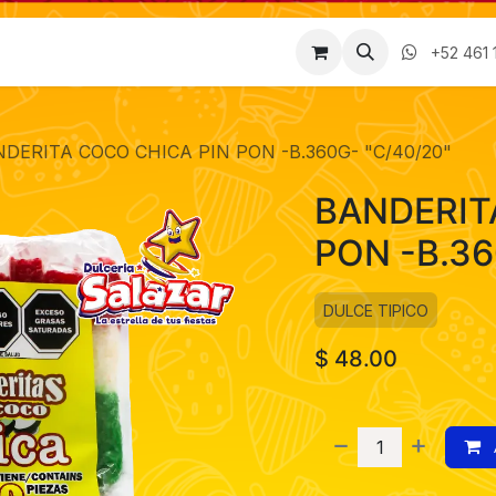
Factura
Empleos
Contáctenos
Nosotros
+52 461 
DERITA COCO CHICA PIN PON -B.360G- "C/40/20"
BANDERIT
PON -B.36
DULCE TIPICO
$
48.00