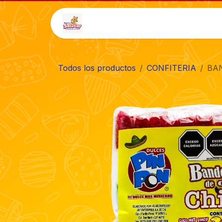
Ir al contenido
Inicio
Tienda
Auto-
Todos los productos
CONFITERIA
BAN