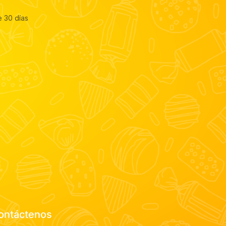
e 30 días
ontáctenos