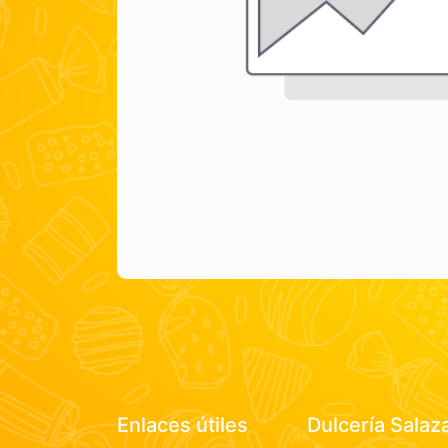
Enlaces útiles
Dulcería Salaz