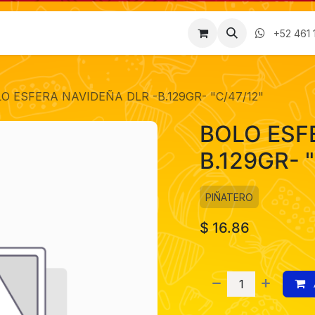
Factura
Empleos
Contáctenos
Nosotros
+52 461 
O ESFERA NAVIDEÑA DLR -B.129GR- "C/47/12"
BOLO ESF
B.129GR- 
PIÑATERO
$
16.86