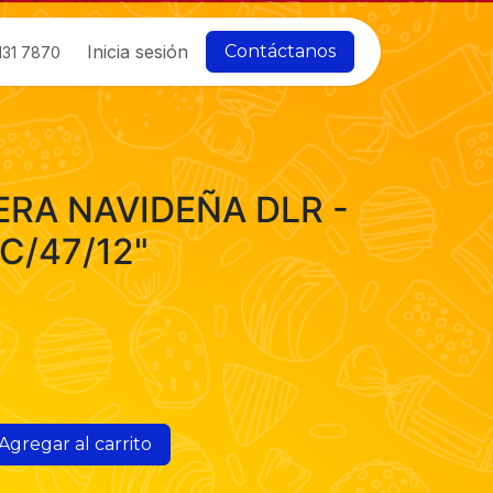
Inicia sesión
Contáctanos
131 7870
ERA NAVIDEÑA DLR -
"C/47/12"
Agregar al carrito