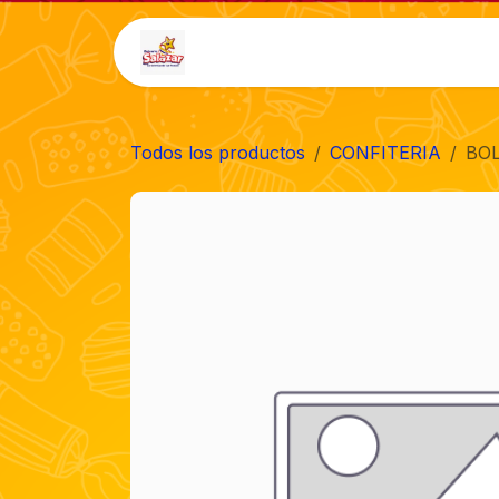
Ir al contenido
Inicio
Tienda
Auto-
Todos los productos
CONFITERIA
BOL