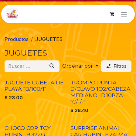
Ir al contenido
Productos
JUGUETES
JUGUETES
Ordenar por
Filtros
JUGUETE CUBETA DE
TROMPO PUNTA
PLAYA "B/100/1"
D/CLAVO 1O2/CABEZA
MEDIANO -D.10PZA-
$
23.00
"C/1/1"
$
28.40
CHOCO COP TOY
SURPRISE ANIMAL
HUBIN -B.372G-
CAR HUBIN -E.24PZA-