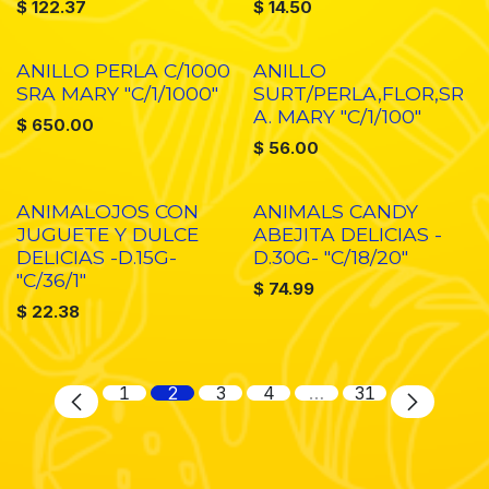
$
122.37
$
14.50
ANILLO PERLA C/1000
ANILLO
SRA MARY "C/1/1000"
SURT/PERLA,FLOR,SR
A. MARY "C/1/100"
$
650.00
$
56.00
ANIMALOJOS CON
ANIMALS CANDY
JUGUETE Y DULCE
ABEJITA DELICIAS -
DELICIAS -D.15G-
D.30G- "C/18/20"
"C/36/1"
$
74.99
$
22.38
1
2
3
4
…
31