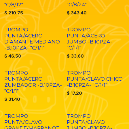
"C/8/12"
"C/8/24"
$
210.75
$
343.40
TROMPO
TROMPO
PUNTA/ACERO
PUNTA/ACERO
DIAMANTE MEDIANO
JUMBO -B.10PZA-
-B.10PZA- "C/1/1"
"C/1/1"
$
46.50
$
33.60
TROMPO
TROMPO
PUNTA/ACERO
PUNTA/CLAVO CHICO
ZUMBADOR -B.10PZA-
-B.10PZA- "C/1/1"
"C/1/1"
$
17.20
$
31.40
TROMPO
TROMPO
PUNTA/CLAVO
PUNTA/CLAVO
GRANDE/MARRANOT
JUMBO -B.10PZA-