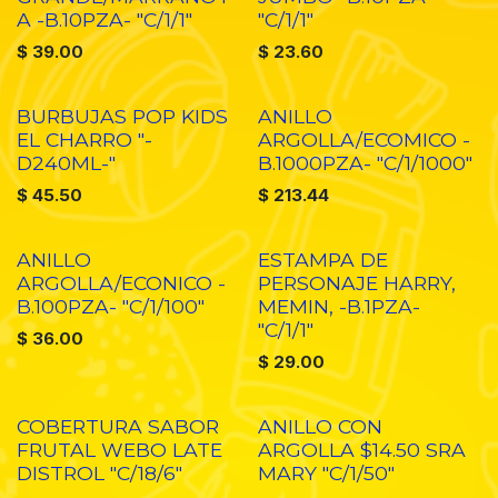
A -B.10PZA- "C/1/1"
"C/1/1"
$
39.00
$
23.60
BURBUJAS POP KIDS
ANILLO
EL CHARRO "-
ARGOLLA/ECOMICO -
D240ML-"
B.1000PZA- "C/1/1000"
$
45.50
$
213.44
ANILLO
ESTAMPA DE
ARGOLLA/ECONICO -
PERSONAJE HARRY,
B.100PZA- "C/1/100"
MEMIN, -B.1PZA-
"C/1/1"
$
36.00
$
29.00
COBERTURA SABOR
ANILLO CON
FRUTAL WEBO LATE
ARGOLLA $14.50 SRA
DISTROL "C/18/6"
MARY "C/1/50"